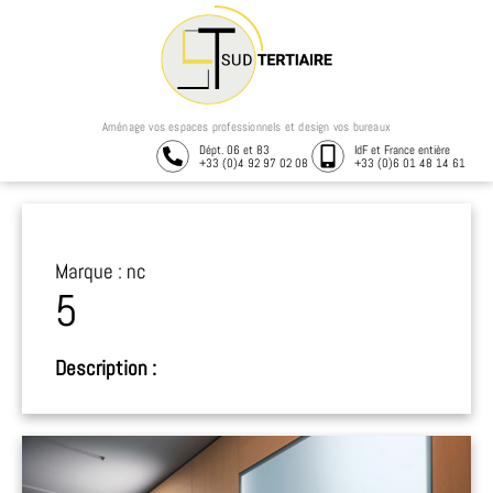
Aménage vos espaces professionnels et design vos bureaux
Dépt. 06 et 83
IdF et France entière
+33 (0)4 92 97 02 08
+33 (0)6 01 48 14 61
Marque : nc
5
Description :