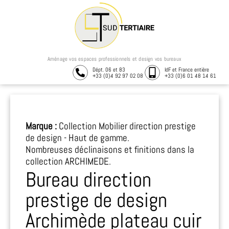
Aménage vos espaces professionnels et design vos bureaux
Dépt. 06 et 83
IdF et France entière
+33 (0)4 92 97 02 08
+33 (0)6 01 48 14 61
Marque :
Collection Mobilier direction prestige
de design - Haut de gamme.
Nombreuses déclinaisons et finitions dans la
collection ARCHIMEDE.
Bureau direction
prestige de design
Archimède plateau cuir