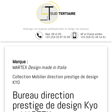
Aménage vos espaces professionnels et design vos bureaux
Dépt. 06 et 83
IdF et France entière
+33 (0)4 92 97 02 08
+33 (0)6 01 48 14 61
Marque :
MARTEX
Design made in Italia
Collection Mobilier direction prestige de design
KYO
Bureau direction
prestige de design Kyo