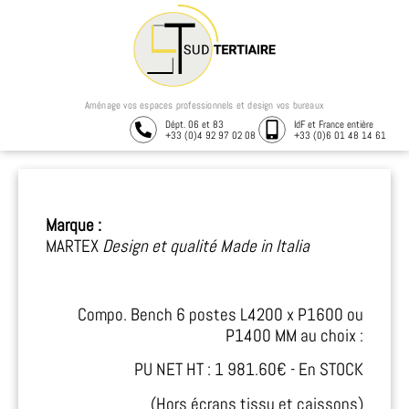
Aménage vos espaces professionnels et design vos bureaux
Dépt. 06 et 83
IdF et France entière
+33 (0)4 92 97 02 08
+33 (0)6 01 48 14 61
Marque :
MARTEX
Design et qualité Made in Italia
Compo. Bench 6 postes L4200 x P1600 ou
P1400 MM au choix :
PU NET HT : 1 981.60€ - En STOCK
(Hors écrans tissu et caissons)