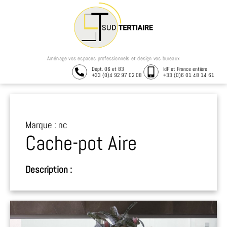
Aménage vos espaces professionnels et design vos bureaux
Dépt. 06 et 83
IdF et France entière
+33 (0)4 92 97 02 08
+33 (0)6 01 48 14 61
Marque : nc
Cache-pot Aire
Description :