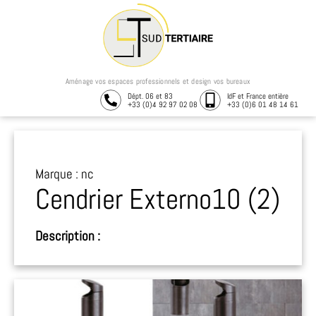
Aménage vos espaces professionnels et design vos bureaux
Dépt. 06 et 83
IdF et France entière
+33 (0)4 92 97 02 08
+33 (0)6 01 48 14 61
Marque : nc
Cendrier Externo10 (2)
Description :