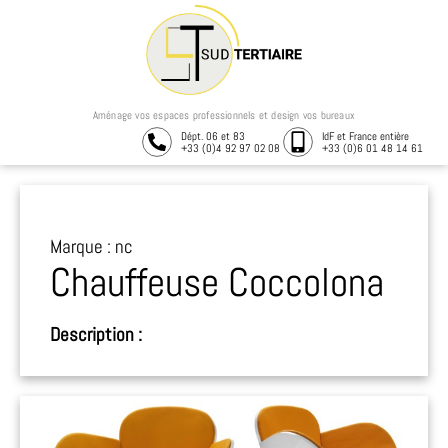
Aménage vos espaces professionnels et design vos bureaux
Dépt. 06 et 83
IdF et France entière
+33 (0)4 92 97 02 08
+33 (0)6 01 48 14 61
Marque : nc
Chauffeuse Coccolona
Description :