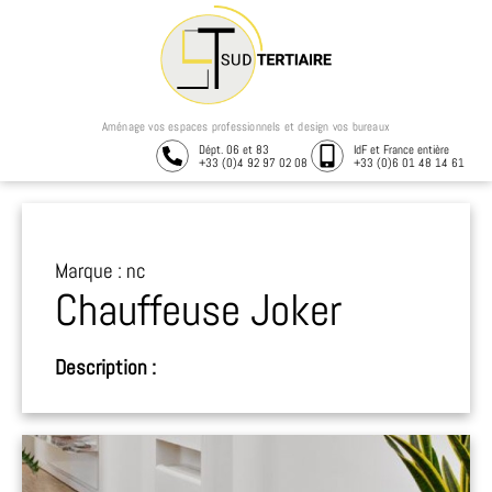
Aménage vos espaces professionnels et design vos bureaux
Dépt. 06 et 83
IdF et France entière
+33 (0)4 92 97 02 08
+33 (0)6 01 48 14 61
Marque : nc
Chauffeuse Joker
Description :