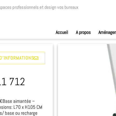
paces professionnels et design vos bureaux
Accueil
A propos
Aménage
D'INFORMATIONS
11 712
 €Base aimantée –
ensions: L70 x H105 CM
s/ base ou recharge