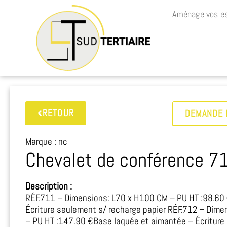
Aménage vos es
RETOUR
DEMANDE 
Marque : nc
Chevalet de conférence 7
Description :
RÉF.711 – Dimensions: L70 x H100 CM – PU HT :98.60
Écriture seulement s/ recharge papier RÉF.712 – Dim
– PU HT :147.90 €Base laquée et aimantée – Écriture 