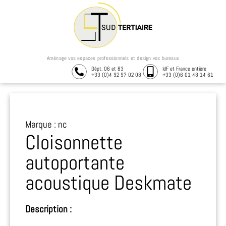
Aménage vos espaces professionnels et design vos bureaux
Dépt. 06 et 83
IdF et France entière
+33 (0)4 92 97 02 08
+33 (0)6 01 48 14 61
Marque : nc
Cloisonnette
autoportante
acoustique Deskmate
Description :