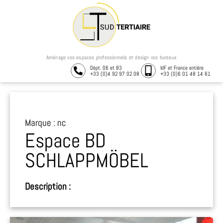
Aménage vos espaces professionnels et design vos bureaux
Dépt. 06 et 83
IdF et France entière
+33 (0)4 92 97 02 08
+33 (0)6 01 48 14 61
Marque : nc
Espace BD
SCHLAPPMÖBEL
Description :