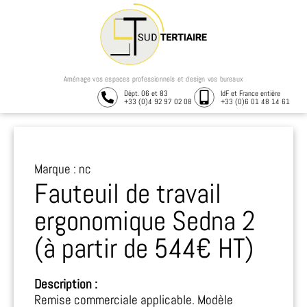
Aménage vos espaces professionnels et design vos bureaux
Dépt. 06 et 83
IdF et France entière
+33 (0)4 92 97 02 08
+33 (0)6 01 48 14 61
Marque : nc
Fauteuil de travail
ergonomique Sedna 2
(à partir de 544€ HT)
Description :
Remise commerciale applicable. Modèle