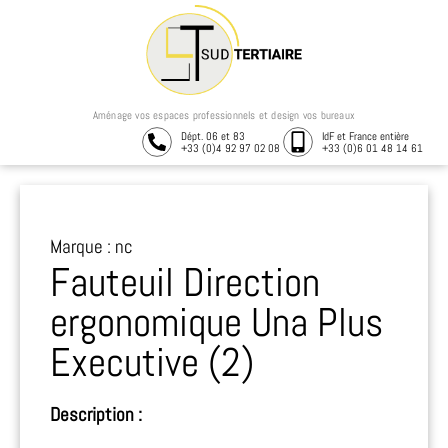
Aménage vos espaces professionnels et design vos bureaux
Dépt. 06 et 83
IdF et France entière
+33 (0)4 92 97 02 08
+33 (0)6 01 48 14 61
Marque : nc
Fauteuil Direction
ergonomique Una Plus
Executive (2)
Description :