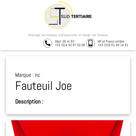
Aménage vos espaces professionnels et design vos bureaux
Dépt. 06 et 83
IdF et France entière
+33 (0)4 92 97 02 08
+33 (0)6 01 48 14 61
Marque : nc
Fauteuil Joe
Description :