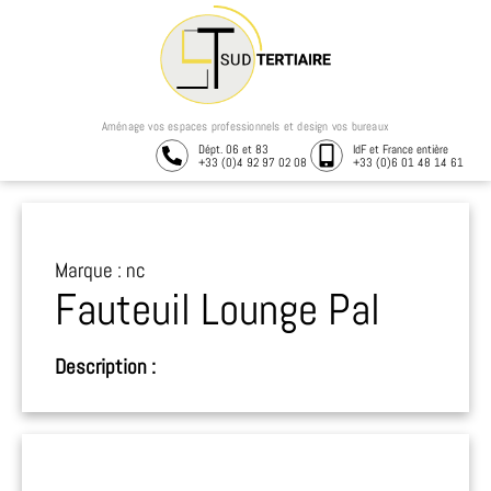
Aménage vos espaces professionnels et design vos bureaux
Dépt. 06 et 83
IdF et France entière
+33 (0)4 92 97 02 08
+33 (0)6 01 48 14 61
Marque : nc
Fauteuil Lounge Pal
Description :