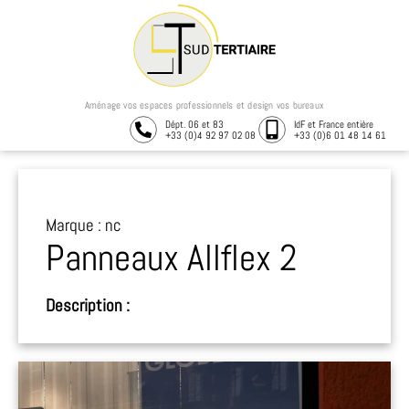
Aménage vos espaces professionnels et design vos bureaux
Dépt. 06 et 83
IdF et France entière
+33 (0)4 92 97 02 08
+33 (0)6 01 48 14 61
Marque : nc
Panneaux Allflex 2
Description :