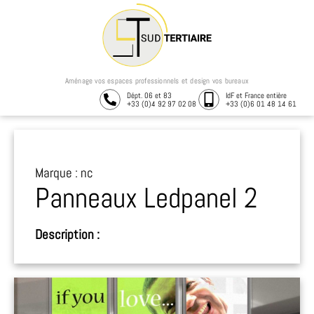
Aménage vos espaces professionnels et design vos bureaux
Dépt. 06 et 83
IdF et France entière
+33 (0)4 92 97 02 08
+33 (0)6 01 48 14 61
Marque : nc
Panneaux Ledpanel 2
Description :