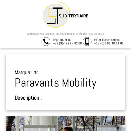
Aménage vos espaces professionnels et design vos bureaux
Dépt. 06 et 83
IdF et France entière
+33 (0)4 92 97 02 08
+33 (0)6 01 48 14 61
Marque : nc
Paravants Mobility
Description :