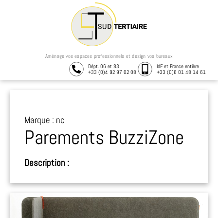
Aménage vos espaces professionnels et design vos bureaux
Dépt. 06 et 83
IdF et France entière
+33 (0)4 92 97 02 08
+33 (0)6 01 48 14 61
Marque : nc
Parements BuzziZone
Description :