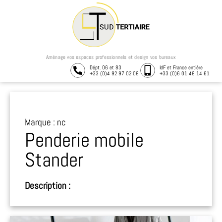
Aménage vos espaces professionnels et design vos bureaux
Dépt. 06 et 83
IdF et France entière
+33 (0)4 92 97 02 08
+33 (0)6 01 48 14 61
Marque : nc
Penderie mobile
Stander
Description :