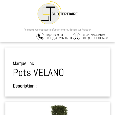
Aménage vos espaces professionnels et design vos bureaux
Dépt. 06 et 83
IdF et France entière
+33 (0)4 92 97 02 08
+33 (0)6 01 48 14 61
Marque : nc
Pots VELANO
Description :