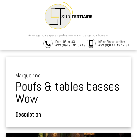
Aménage vos espaces professionnels et design vos bureaux
Dépt. 06 et 83
IdF et France entière
+33 (0)4 92 97 02 08
+33 (0)6 01 48 14 61
Marque : nc
Poufs & tables basses
Wow
Description :