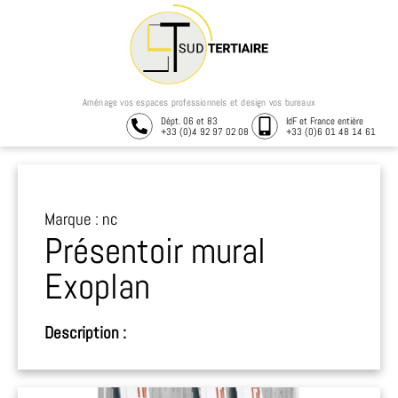
Aménage vos espaces professionnels et design vos bureaux
Dépt. 06 et 83
IdF et France entière
+33 (0)4 92 97 02 08
+33 (0)6 01 48 14 61
Marque : nc
Présentoir mural
Exoplan
Description :