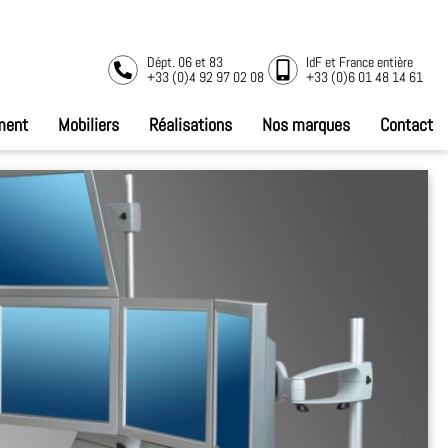
Dépt. 06 et 83
IdF et France entière
+33 (0)4 92 97 02 08
+33 (0)6 01 48 14 61
ment
Mobiliers
Réalisations
Nos marques
Contact