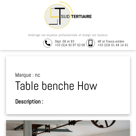
Aménage vos espaces professionnels et design vos bureaux
Dépt. 06 et 83
IdF et France entière
+33 (0)4 92 97 02 08
+33 (0)6 01 48 14 61
Marque : nc
Table benche How
Description :